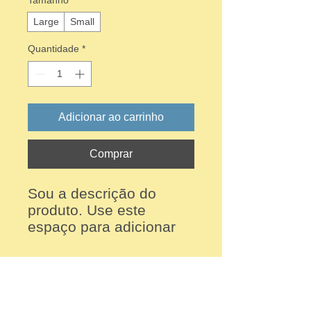
Tamanho
*
Large
Small
Quantidade
*
Adicionar ao carrinho
Comprar
Sou a descrição do 
produto. Use este 
espaço para adicionar 
mais informações. Os 
compradores gostam de 
DETALHES DO PRODUTO
saber o que estão 
adquirindo antes de 
Use este espaço para adicionar mais
comprar.